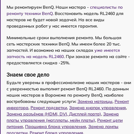
Мы ремонтируем BenQ. Наши мастера -
специалисты по
ремонту техники BenQ
. Восстановить модель RL2460 для
мастеров не будет новой задачей. На все виды
проведенных работ у нас имеется гарантия.
Минимальные сроки выполнения ремонта. Мы большая
сеть мастерских техники BenQ. Мы имеем более 20 тыс.
запчастей. И возможно на наших складах
уже имеется
запчасть на модель RL2460
. При заказе ремонта на сайте -
предоставляется скидка -25%.
Знаем свое дело
Будьте уверены в профессионализме наших мастеров - они
с уверенностью выполнят ремонт BenQ RL2460. По данным
наших мастеров в Воронеже по ремонту BenQ, наиболее
востребованы следующие услуги:
Замена матрицы
,
Ремонт
инвертора
,
Ремонт подсветки
,
Замена кнопок управления
,
Замена разъёмов (HDMI, DVI, Дисплей порта)
,
Замена
платы управления (мат.платы, мейн платы)
,
Ремонт цепи
питания
,
Прошивка блока управления
,
Замена лампы
подсветки
,
Ремонт блока управления
.