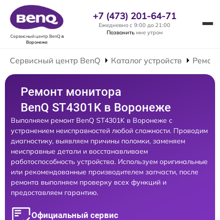
+7 (473) 201-64-71
Ежедневно с 9:00 до 21:00
Позвонить
мне утром
Сервисный центр BenQ
в
Воронеже
Сервисный центр BenQ
Каталог устройств
Ремонт
Ремонт монитора
BenQ ST4301K в Воронеже
Выполняем ремонт BenQ ST4301K в Воронеже с
устранением неисправностей любой сложности. Проводим
диагностику, выявляем причины поломки, заменяем
неисправные детали и восстанавливаем
работоспособность устройства. Используем оригинальные
или рекомендованные производителем запчасти, после
ремонта выполняем проверку всех функций и
предоставляем гарантию.
Официальный сервис