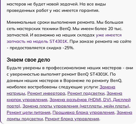
мастеров не будет новой задачей. На все виды
проведенных работ у нас имеется гарантия.
Минимальные сроки выполнения ремонта. Мы большая
сеть мастерских техники BenQ. Мы имеем более 20 тыс.
запчастей. И возможно на наших складах
уже имеется
запчасть на модель ST4301K
. При заказе ремонта на сайте
- предоставляется скидка -25%.
Знаем свое дело
Будьте уверены в профессионализме наших мастеров - они
с уверенностью выполнят ремонт BenQ ST4301K. По
данным наших мастеров в Воронеже по ремонту BenQ,
наиболее востребованы следующие услуги:
Замена
матрицы
,
Ремонт инвертора
,
Ремонт подсветки
,
Замена
кнопок управления
,
Замена разъёмов (HDMI, DVI, Дисплей
порта)
,
Замена платы управления (мат.платы, мейн платы)
,
Ремонт цепи питания
,
Прошивка блока управления
,
Замена
лампы подсветки
,
Ремонт блока управления
.